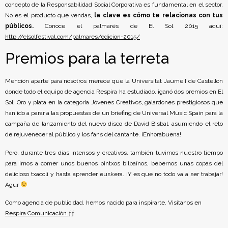
concepto de la Responsabilidad Social Corporativa es fundamental en el sector.
No es el producto que vendas,
la clave es cómo te relacionas con tus
públicos.
Conoce el palmarés de El Sol 2015 aquí:
http://elsolfestival.com/palmares/edicion-2015/
Premios para la terreta
Mención aparte para nosotros merece que la Universitat Jaume I de Castellón
donde todo el equipo de agencia Respira ha estudiado, ¡ganó dos premios en El
Sol! Oro y plata en la categoría Jóvenes Creativos, galardones prestigiosos que
han ido a parar a las propuestas de un briefing de Universal Music Spain para la
campaña de lanzamiento del nuevo disco de David Bisbal, asumiendo el reto
de rejuvenecer al público y los fans del cantante. ¡Enhorabuena!
Pero, durante tres días intensos y creativos, también tuvimos nuestro tiempo
para irnos a comer unos buenos pintxos bilbaínos, bebernos unas copas del
delicioso txacoli y hasta aprender euskera. ¡Y es que no todo va a ser trabajar!
Agur
Como agencia de publicidad, hemos nacido para inspirarte. Visítanos en
Respira Comunicación
.ƒƒ