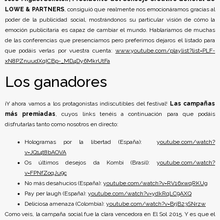
LOWE & PARTNERS
, consiguió que realmente nos emocionáramos gracias al
poder de la publicidad social, mostrándonos su particular visión de cómo la
emoción publicitaria es capaz de cambiar el mundo. Hablaríamos de muchas
de las conferencias que presenciamos pero preferimos dejaros el listado para
que podáis verlas por vuestra cuenta:
www.youtube.com/playlist?list=PLF-
xN8PZnuudXqICBp-_MD4Dy6MkrUtFa
Los ganadores
¡Y ahora vamos a los protagonistas indiscutibles del festival!
Las campañas
más premiadas
, cuyos links tenéis a continuación para que podáis
disfrutarlas tanto como nosotros en directo:
Hologramas por la libertad (España):
youtube.com/watch?
v=JQ14t8bAOVA
Os últimos desejos da Kombi (Brasil):
youtube.com/watch?
v=FPNfZoqJu9c
No más desahucios (España):
youtube.com/watch?v=RV16xwqRKUg
Pay per laugh (España):
youtube.com/watch?v=ydkRqLC9AXQ
Deliciosa amenaza (Colombia):
youtube.com/watch?v=BrjB23SNrzw
Como veis, la campaña social fue la clara vencedora en El Sol 2015. Y es que el