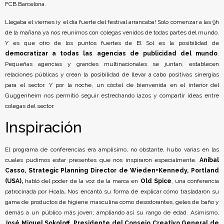
FCB Barcelona.
Llegaba el viernes ¡y el día fuerte del festival arrancaba! Solo comenzar a las 9h
de la mañana ya nos reunirnos con colegas venidos de todas partes del mundo.
Y es que otro de los puntos fuertes de El Sol es la posibilidad de
democratizar a todas las agencias de publicidad del mundo
.
Pequeñas agencias y grandes multinacionales se juntan, establecen
relaciones públicas y crean la posibilidad de llevar a cabo positivas sinergias
para el sector. Y por la noche, un cóctel de bienvenida en el interior del
Guggenheim nos permitió seguir estrechando lazos y compartir ideas entre
colegas del sector.
Inspiración
El programa de conferencias era amplísimo, no obstante, hubo varias en las
cuales pudimos estar presentes que nos inspiraron especialmente.
Aníbal
Casso, Strategic Planning Director de Wieden+Kennedy, Portland
(USA),
habló del poder de la voz de la marca en
Old Spice
, una conferencia
patrocinada por Hoala
.
Nos encantó su forma de explicar cómo trasladaron su
gama de productos de higiene masculina como desodorantes, geles de baño y
demás a un público más joven; ampliando así su rango de edad. Asimismo,
José Miguel Sokoloff, Presidente del Consejo Creativo General de