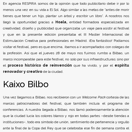
En agencia RESPIRA somos de la opinión que todo publicitario debe ir por lo
menos una vez en su vida a El Sol. Algo similar a las metas de “antes de morir
tienes que tener un hijo, plantar un árbol y escribir un libro”. A nosotros nos
llegó la oportunidad gracias a
Hoala,
entidad formadora especializada en
creatividad, diseño y publicidad que organizaba un viaje para asistir al festival
y que en la presente edición presentaba el III Master Internacional de
Estimulación Creativa para profesionales en Madrid. ¡Era fantástico! Podíamos
visitar el festival, pero es que encima, íbamos a ir acompañados con colegas de
la profesión. Así que el jueves 28 de mayo nos fuimos rumbo a Bilbao, un
marco incomparable para este festival, no solo por sus infraestructuras sino por
el
proceso histórico de reinvención
que ha vivido, y por el
espíritu
renovador y creativo
de la ciudad.
Kaixo Bilbo
Una vez llegamos a Bilbao, nos recibieron con un
Welcome Pack
cortesía de las
marcas patrocinadoras del festival, que también incluía el programa de
conferencias. A nuestra llegada a Bilbao, nos llamó poderosamente la atención
que la ciudad lucía los colores blanco y rojo en todas partes –desde tiendas a
instituciones–, todo era símbolo de unión, sentimiento de pertenencia y orgullo
ante la final de la Copa del Rey que se celebraba ese fin de semana contra el