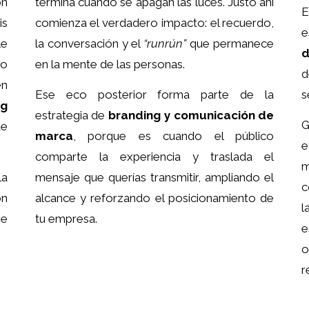
ón
termina cuando se apagan las luces. Justo ahí
is
comienza el verdadero impacto: el recuerdo,
e
le
la conversación y el
“runrún”
que permanece
d
No
en la mente de las personas.
d
en
s
Ese eco posterior forma parte de la
g
estrategia de
branding y comunicación de
G
e
marca
, porque es cuando el público
e
comparte la experiencia y traslada el
m
la
mensaje que querías transmitir, ampliando el
c
on
alcance y reforzando el posicionamiento de
l
ne
tu empresa.
e
o
r