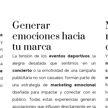
Generar
emociones hacia
ca
 y
tu marca
en
La tensión de los
eventos deportivos
, la
Y
nd
alegría desatada que sentimos en un
m
ca
concierto
o la emotividad de una campaña
c
te
publicitaria no son casuales: forman parte de
ad
una estrategia de
marketing emocional
f
ro
diseñada para impactar y conectar con el
h
público. Todas estas experiencias generan
d
asociaciones que influyen directamente en la
e