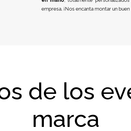
en mano
, totalmente personalizados
empresa. ¡Nos encanta montar un buen 
os de los e
marca