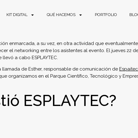
KIT DIGITAL
QUÉ HACEMOS
PORTFOLIO
BLO
ción enmarcada, a su vez, en otra actividad que eventualmente
cer el networking entre los asistentes al evento. El jueves 22 
 se llevó a cabo ESPLAYTEC.
a llamada de Esther, responsable de comunicación de
Espaitec
e organizamos en el Parque Científico, Tecnológico y Empresari
stió ESPLAYTEC?
vés del juego. Desde
Respira Comunicación
diseñamos y produc
gar a la casilla final. Y donde las pruebas que debieron superar