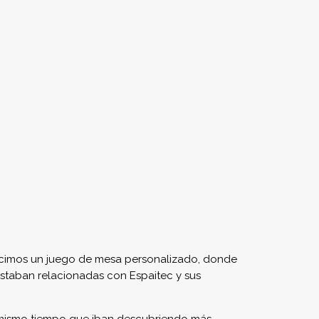
marilla, negra y roja tuvieron un especial
as acciones con su público interno. ¡Gracias!