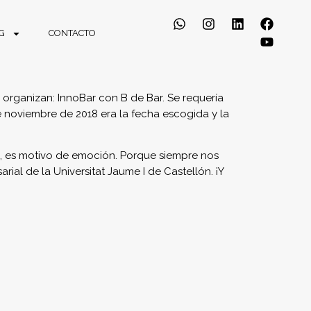
G
CONTACTO
 organizan: InnoBar con B de Bar. Se requería
de noviembre de 2018 era la fecha escogida y la
, es motivo de emoción. Porque siempre nos
al de la Universitat Jaume I de Castellón. ¡Y
imos un juego de mesa personalizado, donde
 estaban relacionadas con Espaitec y sus