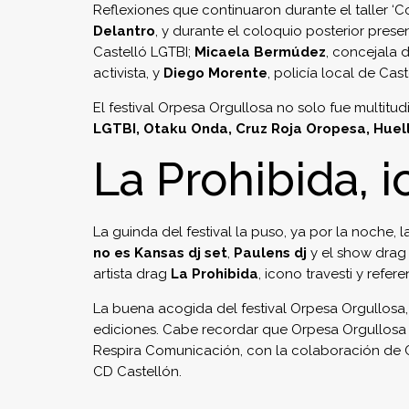
Reflexiones que continuaron durante el taller ‘
Delantro
, y durante el coloquio posterior pre
Castelló LGTBI;
Micaela Bermúdez
, concejala 
activista, y
Diego Morente
, policía local de Cas
El festival Orpesa Orgullosa no solo fue multit
LGTBI, Otaku Onda, Cruz Roja Oropesa, Huella
La Prohibida, i
La guinda del festival la puso, ya por la noche
no es Kansas dj set
,
Paulens dj
y el show drag
artista drag
La Prohibida
, icono travesti y refe
La buena acogida del festival Orpesa Orgullosa, 
ediciones. Cabe recordar que Orpesa Orgullosa e
Respira Comunicación, con la colaboración de Ca
CD Castellón.