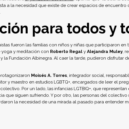
sta a la necesidad que existe de crear espacios de encuentro d
.
ión para todos y 
istas fueron las familias con niños y niñas que participaron en
e yoga y meditación con
Roberto Regal
y
Alejandra Muley
, r
y la Fundación Albinegra. Al caer la tarde, pudieron disfrutar d
 protagonizaron
Moisés A. Torres
, integrador social, responsab
critor y maestro en estudios LGBTQ+, encargados de leer el pre
olectivo. Por un lado, las infancias LGTBIQ+, que representan
ia que siguen sufriendo. Y por otro, las personas del colectivo
cordaron la necesidad de una mirada al pasado para entender m