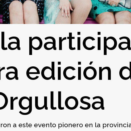
 la particip
ra edición 
Orgullosa
on a este evento pionero en la provinc