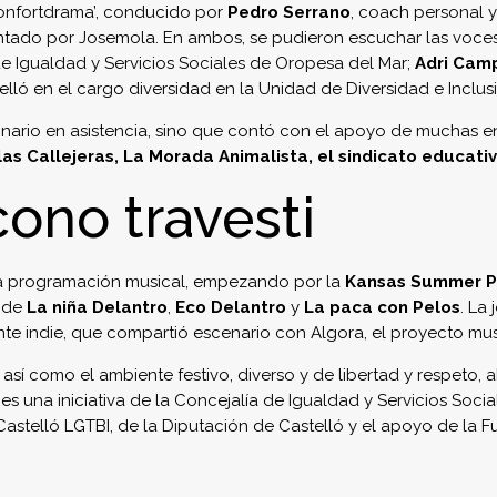
Confortdrama’, conducido por
Pedro Serrano
, coach personal y
sentado por Josemola. En ambos, se pudieron escuchar las voce
de Igualdad y Servicios Sociales de Oropesa del Mar;
Adri Cam
telló en el cargo diversidad en la Unidad de Diversidad e Inclus
udinario en asistencia, sino que contó con el apoyo de muchas 
s Callejeras, La Morada Animalista, el sindicato educativ
cono travesti
, la programación musical, empezando por la
Kansas Summer P
 de
La niña Delantro
,
Eco Delantro
y
La paca con Pelos
. La
rente indie, que compartió escenario con Algora, el proyecto mu
así como el ambiente festivo, diverso y de libertad y respeto, 
s una iniciativa de la Concejalía de Igualdad y Servicios Soc
stelló LGTBI, de la Diputación de Castelló y el apoyo de la F