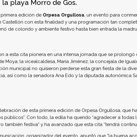
 la playa Morro de Gos.
 primera edición de
Orpesa Orgullosa
, un evento para conmem
de Castellón con esta finalidad y una programación tan complet
llenó de colorido y ambiente festivo hasta bien entrada la ma
 a esta cita pionera en una intensa jornada que se prolongó d
e Moya; la vicealcaldesa, María Jiménez; la concejala de Igual
ión municipal no quisieron perderse esta gran fiesta de la div
ncia, así como la senadora Ana Edo y la diputada autonómica Sa
ebración de esta primera edición de Orpesa Orgullosa, que ha
 públicos”. Con todo, la edila ha querido “agradecer a todas 
ero también festiva” y ha avanzado que esta cita “tendrá contin
omunicación,
organizador del evento
, apuntó que “la buena aco