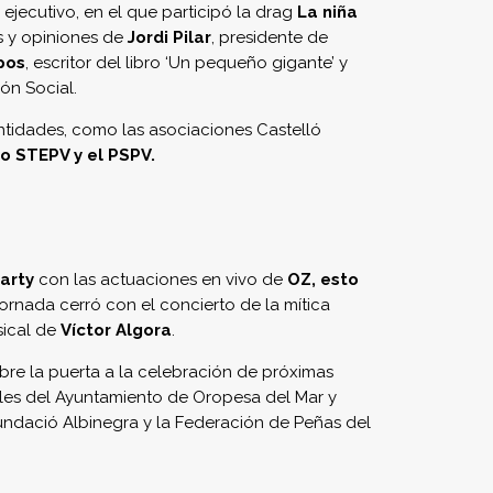
 ejecutivo, en el que participó la drag
La niña
s y opiniones de
Jordi Pilar
, presidente de
pos
, escritor del libro ‘Un pequeño gigante’ y
ión Social.
entidades, como las asociaciones Castelló
o STEPV y el PSPV.
arty
con las actuaciones en vivo de
OZ, esto
 jornada cerró con el concierto de la mítica
sical de
Víctor Algora
.
abre la puerta a la celebración de próximas
iales del Ayuntamiento de Oropesa del Mar y
undació Albinegra y la Federación de Peñas del