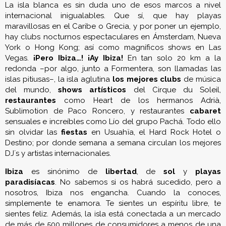
La isla blanca es sin duda uno de esos marcos a nivel
internacional inigualables. Que sí, que hay playas
maravillosas en el Caribe o Grecia, y por poner un ejemplo,
hay clubs nocturnos espectaculares en Ámsterdam, Nueva
York o Hong Kong; así como magníficos shows en Las
Vegas.
¡Pero Ibiza…! ¡Ay Ibiza!
En tan solo 20 km a la
redonda –por algo, junto a Formentera, son llamadas las
islas pitiusas–, la isla aglutina
los mejores clubs
de música
del mundo,
shows artísticos
del Cirque du Soleil,
restaurantes
como Heart de los hermanos Adrià,
Sublimotion de Paco Roncero, y restaurantes
cabaret
sensuales e increíbles como Lío del grupo Pachá. Todo ello
sin olvidar las
fiestas
en Usuahïa, el Hard Rock Hotel o
Destino; por donde semana a semana circulan los mejores
DJ´s y artistas internacionales.
Ibiza
es sinónimo de
libertad
, de
sol
y
playas
paradisíacas
. No sabemos si os habrá sucedido, pero a
nosotros, Ibiza nos engancha. Cuando la conoces,
simplemente te enamora. Te sientes un espíritu libre, te
sientes feliz. Además, la isla está conectada a un mercado
de más de 500 millones de consumidores a menos de una