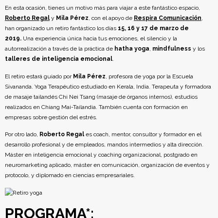
En esta ocasión, tienes un motivo más para viajar a este fantástico espacio,
Roberto Regal
y
Mila Pérez
, con el apoyo de
Respira Comunicación
,
han organizado un retiro fantástico los días
15, 16 y 17 de marzo de
2019.
Una experiencia única hacia tus emociones, el silencio y la
autorrealización a través de la práctica de
hatha yoga
,
mindfulness
y los
talleres de inteligencia emocional
.
El retiro estará guiado por
Mila Pérez
, profesora de yoga por la Escuela
Sivananda. Yoga Terapéutico estudiado en Kerala, India. Terapeuta y formadora
de masaje tailandés Chi Nei Tsang (masaje de órganos internos), estudios
realizados en Chiang Mai-Tailandia. También cuenta con formación en
empresas sobre gestión del estrés.
Por otro lado,
Roberto Regal
es coach, mentor, consultor y formador en el
desarrollo profesional y de empleados, mandos intermedios y alta dirección.
Máster en inteligencia emocional y coaching organizacional, postgrado en
neuromarketing aplicado, máster en comunicación, organización de eventos y
protocolo, y diplomado en ciencias empresariales.
PROGRAMA*: