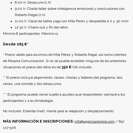
8:00 h: Desayuno (1 h)
9:00 h: Charla-taller sobre inteligencia emocional y conclusiones con
Roberto Regal (2 h)
11:00 h: Clase de hatha yoga con Mila Pérez y despedida (1 h y 30 min)
12:30 h: Check-out y fin del retiro
Mínimo 8 participantes. Máximo 11.
Desde 285 €*
* Precio válido para alumnos de Mila Pérez y Roberto Regal, así como clientes
de Respira Comunicación. Si no se puede acreditar ninguna de las anteriores
situaciones el precio del retiro es de
350 €
IVA incluido.
** El precio incluye alojamiento, clases, charlas y talleres del programa, dos
cenas, una comida y dos desayunos.
*** El programa puede verse sujeto a ajustes que responderán siempre a los
participantes y a la climatología.
No incluido: Esterilla (mat), manta para la relajación y desplazamiento.
MÁS INFORMACIÓN E INSCRIPCIONES:
info@agenciarespira.com
/ 652
107 506