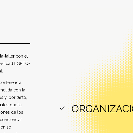
la-taller con el
realidad LGBTQ+
l.
 conferencia
metida con la
s y, por tanto,
uales que la
ORGANIZACI
iones de los
 concienciar
ién se