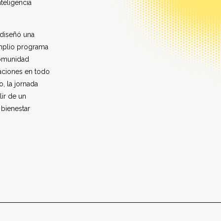
teligencia
 diseñó una
amplio programa
comunidad
aciones en todo
, la jornada
lir de un
 bienestar