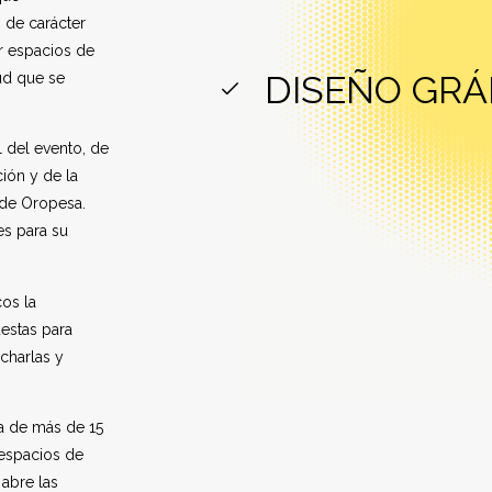
 de carácter
rar espacios de
DISEÑO GRÁ
tud que se
 del evento, de
ión y de la
 de Oropesa.
es para su
cos la
estas para
 charlas y
a de más de 15
 espacios de
 abre las