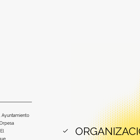
el Ayuntamiento
 Orpesa
ORGANIZACI
El
que