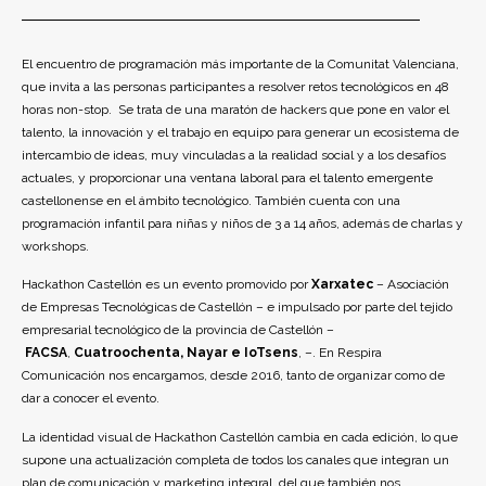
El encuentro de programación más importante de la Comunitat Valenciana,
que invita a las personas participantes a resolver retos tecnológicos en 48
horas non-stop. Se trata de una maratón de hackers que pone en valor el
talento, la innovación y el trabajo en equipo para generar un ecosistema de
intercambio de ideas, muy vinculadas a la realidad social y a los desafíos
actuales, y proporcionar una ventana laboral para el talento emergente
castellonense en el ámbito tecnológico. También cuenta con una
programación infantil para niñas y niños de 3 a 14 años, además de charlas y
workshops.
Hackathon Castellón
es un evento promovido por
Xarxatec
– Asociación
de Empresas Tecnológicas de Castellón – e impulsado por parte del tejido
empresarial tecnológico de la provincia de Castellón –
FACSA
,
Cuatroochenta, Nayar e IoTsens
, –. En Respira
Comunicación nos encargamos, desde 2016, tanto de organizar como de
dar a conocer el evento.
La identidad visual de Hackathon Castellón cambia en cada edición, lo que
supone una actualización completa de todos los canales que integran un
plan de comunicación y marketing integral, del que también nos