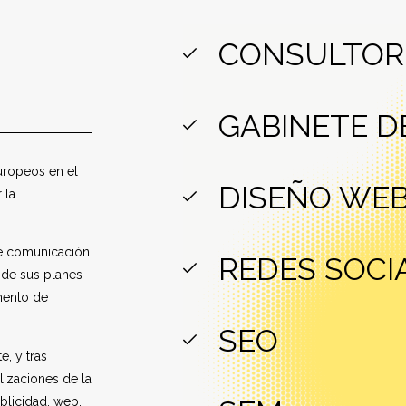
CONSULTORÍ
GABINETE D
europeos en el
DISEÑO WE
 la
de comunicación
REDES SOCI
 de sus planes
mento de
SEO
, y tras
lizaciones de la
blicidad, web,